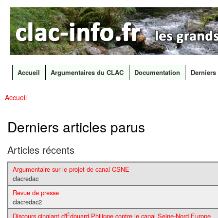
CLAC
Les
Info
grands
canaux
en
débat
Accueil
Argumentaires du CLAC
Documentation
Derniers 
Menu principal
Accueil
All
Vous êtes ici
con
prin
Derniers articles parus
Articles récents
Argumentaire sur le projet de canal CSNE
clacredac
Revue de presse
clacredac2
Discours cinglant d'Édouard Philippe contre le canal Seine-Nord Europe