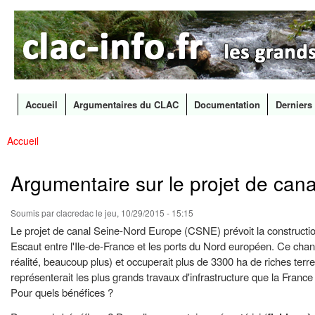
CLAC
Les
Info
grands
canaux
en
débat
Accueil
Argumentaires du CLAC
Documentation
Derniers 
Menu principal
Accueil
All
Vous êtes ici
con
prin
Argumentaire sur le projet de ca
Soumis par
clacredac
le jeu, 10/29/2015 - 15:15
Le projet de canal Seine-Nord Europe (CSNE) prévoit la construction 
Escaut entre l'Ile-de-France et les ports du Nord européen. Ce chantier
réalité, beaucoup plus) et occuperait plus de 3300 ha de riches terre
représenterait les plus grands travaux d'infrastructure que la France
Pour quels bénéfices ?