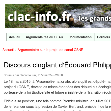
CLAC
Les
Info
grands
canaux
en
débat
Accueil
Argumentaires du CLAC
Documentation
Derniers 
Menu principal
Accueil
»
Argumentaire sur le projet de canal CSNE
All
Vous êtes ici
con
prin
Discours cinglant d'Édouard Phili
Soumis par
clacrc
le lun, 11/25/2024 - 20:58
Le 18 mars 2015, à l'Assemblée nationale, alors qu'il est député-ma
projet du CSNE, devant les mines étonnées des député.e.s écologist
porteuse de la loi Biodiversité et future ministre de la Transition éco
Fidèle à sa position, une fois nommé Premier ministre, en juillet 2
de le relancer sous la pression de Xavier Bertrand, président de l