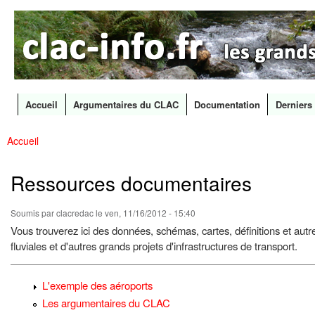
CLAC
Les
Info
grands
canaux
en
débat
Accueil
Argumentaires du CLAC
Documentation
Derniers 
Menu principal
Accueil
All
Vous êtes ici
con
prin
Ressources documentaires
Soumis par
clacredac
le ven, 11/16/2012 - 15:40
Vous trouverez ici des données, schémas, cartes, définitions et aut
fluviales et d'autres grands projets d'infrastructures de transport.
L'exemple des aéroports
Les argumentaires du CLAC