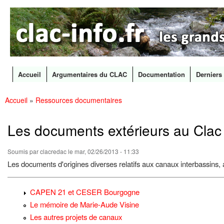
CLAC
Les
Info
grands
canaux
en
débat
Accueil
Argumentaires du CLAC
Documentation
Derniers 
Menu principal
Accueil
»
Ressources documentaires
All
Vous êtes ici
con
prin
Les documents extérieurs au Clac
Soumis par
clacredac
le mar, 02/26/2013 - 11:33
Les documents d'origines diverses relatifs aux canaux interbassins, 
CAPEN 21 et CESER Bourgogne
Le mémoire de Marie-Aude Visine
Les autres projets de canaux