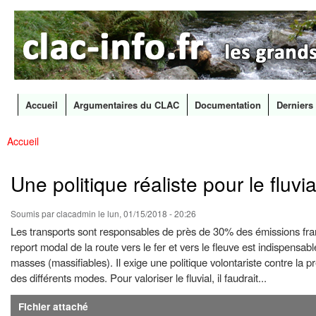
CLAC
Les
Info
grands
canaux
en
débat
Accueil
Argumentaires du CLAC
Documentation
Derniers 
Menu principal
Accueil
All
Vous êtes ici
con
prin
Une politique réaliste pour le fluvia
Soumis par
clacadmin
le lun, 01/15/2018 - 20:26
Les transports sont responsables de près de 30% des émissions franç
report modal de la route vers le fer et vers le fleuve est indispens
masses (massifiables). Il exige une politique volontariste contre la
des différents modes. Pour valoriser le fluvial, il faudrait...
Fichier attaché