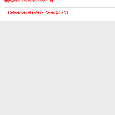
http://clac-info.fr/?q=node/138
‹ Références et notes - Pages 27 à 31