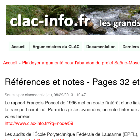
CLAC
Les
Info
grands
canaux
en
débat
Accueil
Argumentaires du CLAC
Documentation
Derniers 
Menu principal
Accueil
»
Plaidoyer argumenté pour l'abandon du projet Saône-Mosel
All
Vous êtes ici
con
prin
Références et notes - Pages 32 et
Soumis par
clacredac
le jeu, 08/29/2013 - 10:47
Le rapport François-Poncet de 1996 met en doute l'intérêt d'une liaiso
le transport combiné. Parmi les pistes évoquées, on note l'internalis
voies ferrées.
http://www.clac-info.fr/?q=node/59
Les audits de l'École Polytechnique Fédérale de Lausanne (EPFL), sur