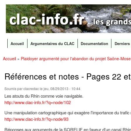
CLAC
Les
Info
grands
canaux
en
débat
Accueil
Argumentaires du CLAC
Documentation
Derniers 
Menu principal
Accueil
»
Plaidoyer argumenté pour l'abandon du projet Saône-Mosel
All
Vous êtes ici
con
prin
Références et notes - Pages 22 et
Soumis par
clacredac
le jeu, 08/29/2013 - 10:44
Les atouts du Rhin comme voie navigable.
http://www.clac-info.fr/?q=node/102
Une manipulation cartographique qui exagère l'importance du trafi
http://www.clac-info.fr/?q=node/93
Réponses aux arguments de la SORELIF en faveur d'un canal Rhin