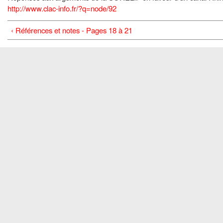
http://www.clac-info.fr/?q=node/92
‹ Références et notes - Pages 18 à 21