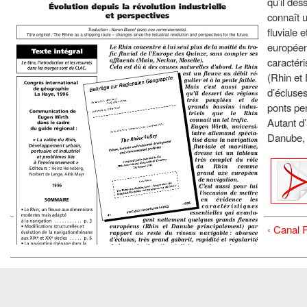
qu’il des
connaît u
fluviale 
européen 
caractér
(Rhin et
d’écluses
ponts pe
Autant d’
Danube, f
‹ Canal 