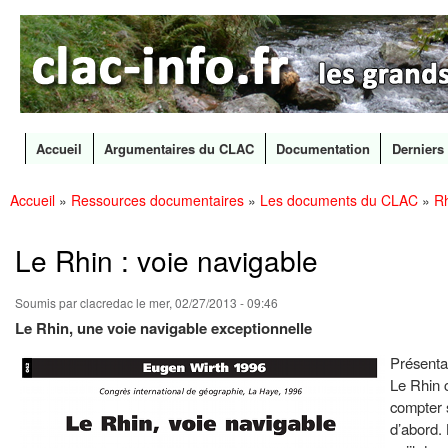
CLAC
Les
Info
grands
canaux
en
débat
Accueil
Argumentaires du CLAC
Documentation
Derniers 
Menu principal
Accueil
»
Ressources documentaires
»
Les documents du CLAC
»
Rh
All
Vous êtes ici
con
prin
Le Rhin : voie navigable
Soumis par
clacredac
le mer, 02/27/2013 - 09:46
Le Rhin, une voie navigable exceptionnelle
Présentat
Le Rhin c
compter s
d’abord. 