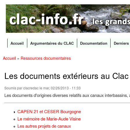
CLAC
Les
Info
grands
canaux
en
débat
Accueil
Argumentaires du CLAC
Documentation
Derniers 
Menu principal
Accueil
»
Ressources documentaires
All
Vous êtes ici
con
prin
Les documents extérieurs au Clac
Soumis par
clacredac
le mar, 02/26/2013 - 11:33
Les documents d'origines diverses relatifs aux canaux interbassins, 
CAPEN 21 et CESER Bourgogne
Le mémoire de Marie-Aude Visine
Les autres projets de canaux