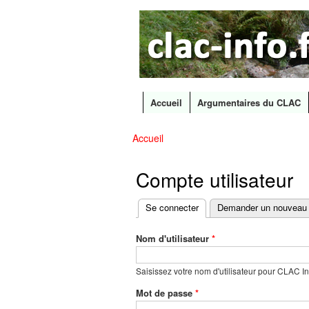
CLAC
Les
Info
grands
canaux
en
débat
Accueil
Argumentaires du CLAC
Menu principal
Accueil
Vous êtes ici
Compte utilisateur
Se connecter
(onglet actif)
Demander un nouveau
Onglets
principaux
Nom d'utilisateur
*
Saisissez votre nom d'utilisateur pour CLAC In
Mot de passe
*