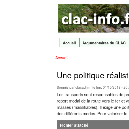
CLAC
Les
Info
grands
canaux
en
débat
Accueil
Argumentaires du CLAC
Menu principal
Accueil
Vous êtes ici
Une politique réalist
Soumis par
clacadmin
le lun, 01/15/2018 - 20
Les transports sont responsables de pr
report modal de la route vers le fer et
masses (massifiables). Il exige une pol
des différents modes. Pour valoriser le flu
Fichier attaché