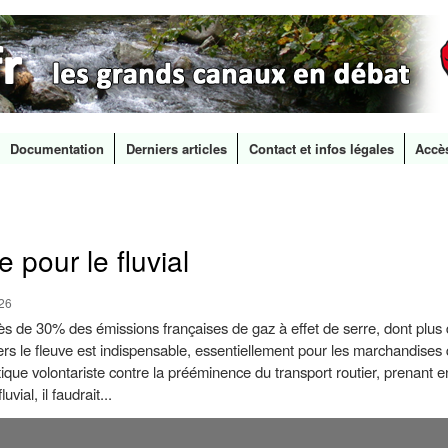
Documentation
Derniers articles
Contact et infos légales
Accè
Aller au
contenu
principal
e pour le fluvial
:26
ès de 30% des émissions françaises de gaz à effet de serre, dont plus 
 vers le fleuve est indispensable, essentiellement pour les marchandises
itique volontariste contre la prééminence du transport routier, prenant
vial, il faudrait...